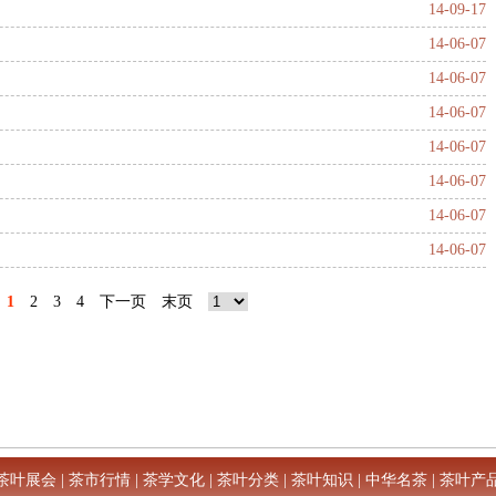
14-09-17
14-06-07
14-06-07
14-06-07
14-06-07
14-06-07
14-06-07
14-06-07
1
2
3
4
下一页
末页
茶叶展会
|
茶市行情
|
茶学文化
|
茶叶分类
|
茶叶知识
|
中华名茶
|
茶叶产