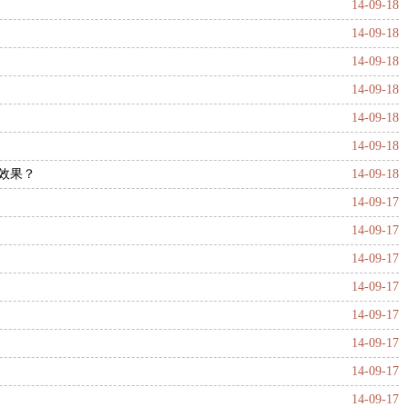
14-09-18
14-09-18
14-09-18
14-09-18
14-09-18
14-09-18
效果？
14-09-18
14-09-17
14-09-17
14-09-17
14-09-17
14-09-17
14-09-17
14-09-17
14-09-17