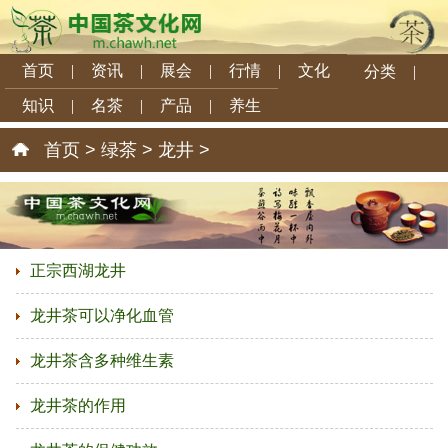
首页
|
资讯
|
展会
|
行情
|
文化
分类
|
知识
|
名茶
|
产品
|
养生
首页
>
绿茶
>
龙井
>
正宗西湖龙井
龙井茶可以净化血管
龙井茶含多种维生素
龙井茶的作用