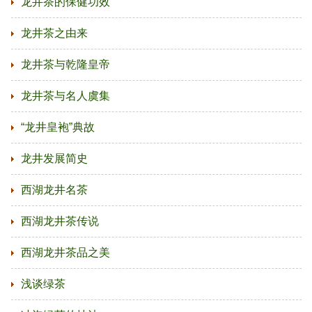
龙井茶的保健功效
龙井茶之由来
龙井茶与乾隆皇帝
龙井茶与名人虞集
“龙井皇袍”典故
龙井发展简史
西湖龙井名茶
西湖龙井茶传说
西湖龙井茶品之美
浅谈绿茶