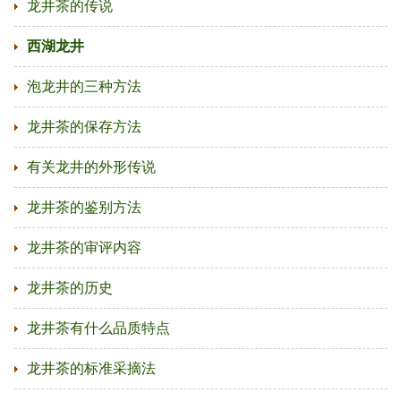
龙井茶的传说
西湖龙井
泡龙井的三种方法
龙井茶的保存方法
有关龙井的外形传说
龙井茶的鉴别方法
龙井茶的审评内容
龙井茶的历史
龙井茶有什么品质特点
龙井茶的标准采摘法