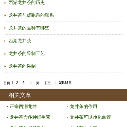
西湖龙井茶的历史
龙井茶与虎跑泉的联系
龙井茶的品种有哪些
西湖龙井茶
龙井茶的采制工艺
龙井茶的采制
1
2
3
共
3
页
88
条
首页
下一页
末页
相关文章
正宗西湖龙井
龙井茶的作用
龙井茶含多种维生素
龙井茶可以净化血管