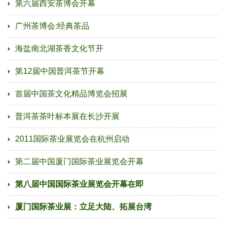
第六届西安茶博会开幕
广州茶博会:经典茶品
海盐南北湖茶香文化节开
第12届中国普洱茶节开幕
首届中国茶文化精品博览会招展
普洱茶茶叶标本展在长沙开展
2011国际茶业展览会在杭州启动
第二届中国厦门国际茶业展览会开幕
第八届中国国际茶业展览会开幕在即
厦门国际茶业展：立足大陆、拓展台湾