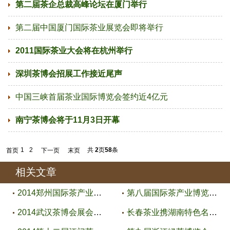
第二届茶企总裁高峰论坛在厦门举行
第二届中国厦门国际茶业展览会即将举行
2011国际茶业大会将在杭州举行
深圳茶博会招展工作接近尾声
中国三峡首届茶业国际博览会签约近4亿元
南宁茶博会将于11月3日开幕
1
2
共
2
页
58
条
首页
下一页
末页
相关文章
2014郑州国际茶产业博览会于12日
第八届国际茶产业博览会暨第二届
2014武汉茶博会展会简资讯
长春茶业携湖南特色名饮安化黑茶