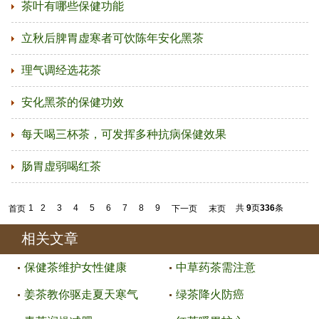
茶叶有哪些保健功能
立秋后脾胃虚寒者可饮陈年安化黑茶
理气调经选花茶
安化黑茶的保健功效
每天喝三杯茶，可发挥多种抗病保健效果
肠胃虚弱喝红茶
1
2
3
4
5
6
7
8
9
共
9
页
336
条
首页
下一页
末页
相关文章
保健茶维护女性健康
中草药茶需注意
姜茶教你驱走夏天寒气
绿茶降火防癌