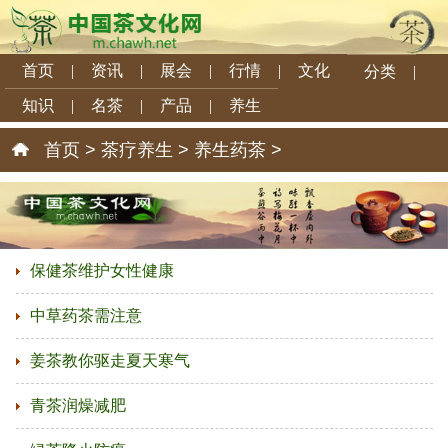
首页
|
资讯
|
展会
|
行情
|
文化
分类
|
知识
|
名茶
|
产品
|
养生
首页
>
茶疗养生
>
养生药茶
>
保健茶维护女性健康
中草药茶需注意
姜茶教你驱走夏天寒气
青茶润燥减肥