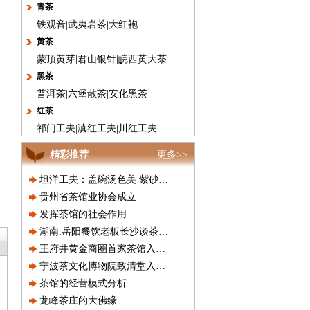
青茶
铁观音
|
武夷岩茶
|
大红袍
黄茶
蒙顶黄芽
|
君山银针
|
皖西黄大茶
黑茶
普洱茶
|
六堡散茶
|
安化黑茶
红茶
祁门工夫
|
滇红工夫
|
川红工夫
精彩推荐
更多>>
坦洋工夫：盖碗汤色美 紫砂滋味
贵州省茶馆业协会成立
发挥茶馆的社会作用
湖南:岳阳餐饮老板长沙谈茶论道
王府井黄金商圈首家茶馆入驻－－
宁波茶文化博物院致清堂入选全国
茶馆的经营模式分析
龙峰茶庄的大佛缘