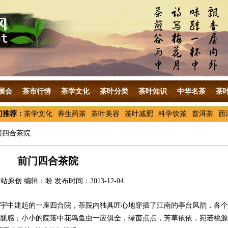
展会
茶市行情
茶学文化
茶叶分类
茶叶知识
中华名茶
茶
门推荐：
茶学文化
养生药茶
茶叶美容
茶叶减肥
科学饮茶
普洱茶
西
门四合茶院
前门四合茶院
原创 编辑：盼 发布时间：2013-12-04
在楼宇中建起的一座四合院，茶院内独具匠心地穿插了江南的亭台风韵，各个
胧感；小小的院落中花鸟鱼虫一应俱全，绿茵点点，芳草依依，宛若桃源