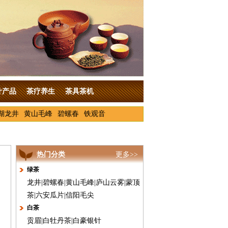
叶产品
茶疗养生
茶具茶机
湖龙井
黄山毛峰
碧螺春
铁观音
热门分类
更多>>
绿茶
龙井
|
碧螺春
|
黄山毛峰
|
庐山云雾
|
蒙顶
茶
|
六安瓜片
|
信阳毛尖
白茶
贡眉
|
白牡丹茶
|
白豪银针