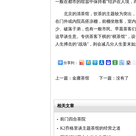
一般在都市的喧嚣中保持着“结庐在人境，
北京的清茶馆，饮茶的主题较为突出，
在门外或内院高搭凉棚，前棚坐散客，室内
少、破落子弟，也有一般市民。早晨茶客们
这早谈生意。专供茶客下棋的“棋茶馆”，设
人生搏击的“战场”，则会减几分人生姜末
分享到：
上一篇：
金庸茶馆
下一篇：没有了
相关文章
前门四合茶院
K2乔格里谈主题茶馆的经营之道