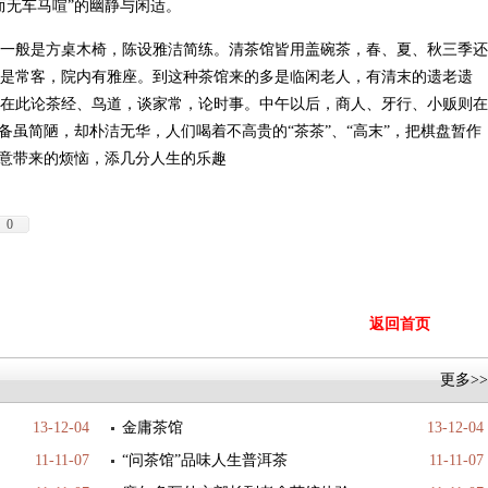
而无车马喧”的幽静与闲适。
一般是方桌木椅，陈设雅洁简练。清茶馆皆用盖碗茶，春、夏、秋三季还
是常客，院内有雅座。到这种茶馆来的多是临闲老人，有清末的遗老遗
在此论茶经、鸟道，谈家常，论时事。中午以后，商人、牙行、小贩则在
备虽简陋，却朴洁无华，人们喝着不高贵的“茶茶”、“高末”，把棋盘暂作
如意带来的烦恼，添几分人生的乐趣
0
返回首页
更多>>
13-12-04
金庸茶馆
13-12-04
11-11-07
“问茶馆”品味人生普洱茶
11-11-07