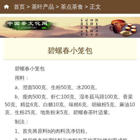
首页
>
茶叶产品
>
茶点茶食
> 正文
碧螺春小笼包
碧螺春小笼包
用料：
a、澄面500克、生粉50克、水200克。
b、瘦肉500克、虾仁100克、湿冬菇马蹄100克、香菜
50克、精盐6克、白糖10克、味精6克、胡椒粉5克、麻油10
克、生粉25克、地鱼粉末5克、碧螺春茶叶适量。
制法：
1、首先将原料b的肉料洗净切粒。