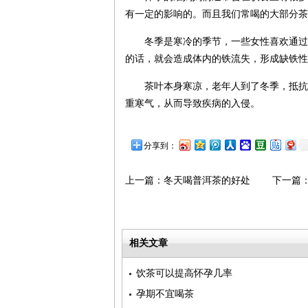
有一定的影响的。而且我们常喝的大部分茶
冬季是寒冷的季节，一些女性喜欢通过
的话，就会造成体内的铁流失，形成缺铁性
茶叶本身寒凉，老年人到了冬季，抵抗
重寒气，从而导致疾病的入侵。
分享到：
上一篇：
冬天喝普洱茶的好处
下一篇
相关文章
饮茶可以提高怀孕几率
孕期不宜喝茶