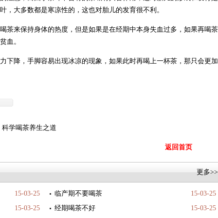
叶，大多数都是寒凉性的，这也对胎儿的发育很不利。
喝茶来保持身体的热度，但是如果是在经期中本身失血过多，如果再喝茶
贫血。
力下降，手脚容易出现冰凉的现象，如果此时再喝上一杯茶，那只会更加
：
科学喝茶养生之道
返回首页
更多>>
15-03-25
临产期不要喝茶
15-03-25
15-03-25
经期喝茶不好
15-03-25