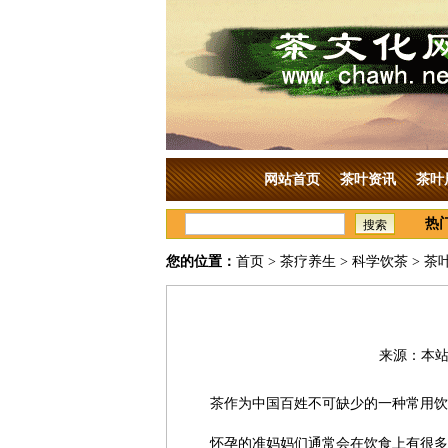
网站首页
茶叶资讯
茶叶
热
搜索
您的位置：
首页
>
茶疗养生
>
科学饮茶
> 茶
来源：本站原
茶作为中国百姓不可缺少的一种常用饮
怀孕的准妈妈们通常会在饮食上有很多