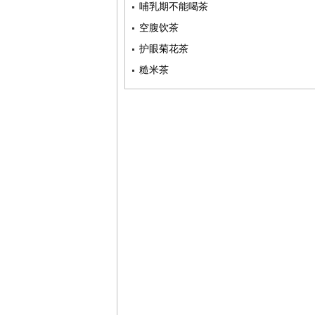
哺乳期不能喝茶
空腹饮茶
护眼菊花茶
糙米茶