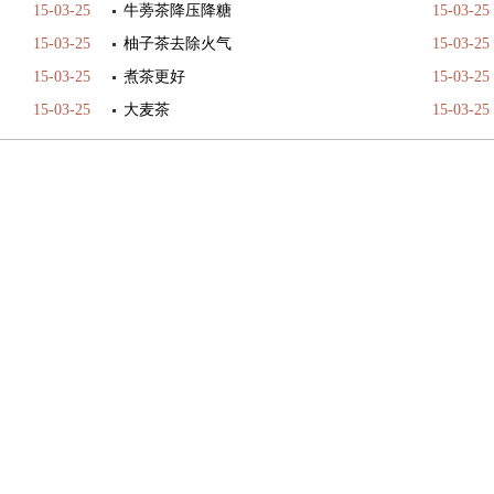
15-03-25
牛蒡茶降压降糖
15-03-25
15-03-25
柚子茶去除火气
15-03-25
15-03-25
煮茶更好
15-03-25
15-03-25
大麦茶
15-03-25