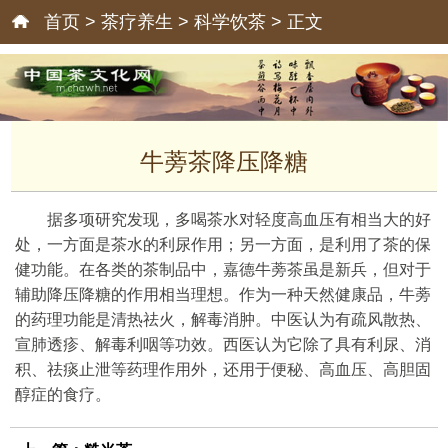
首页
>
茶疗养生
>
科学饮茶
> 正文
牛蒡茶降压降糖
据多项研究发现，多喝茶水对轻度高血压有相当大的好
处，一方面是茶水的利尿作用；另一方面，是利用了茶的保
健功能。在各类的茶制品中，嘉德牛蒡茶虽是新兵，但对于
辅助降压降糖的作用相当理想。作为一种天然健康品，牛蒡
的药理功能是清热祛火，解毒消肿。中医认为有疏风散热、
宣肺透疹、解毒利咽等功效。西医认为它除了具有利尿、消
积、祛痰止泄等药理作用外，还用于便秘、高血压、高胆固
醇症的食疗。