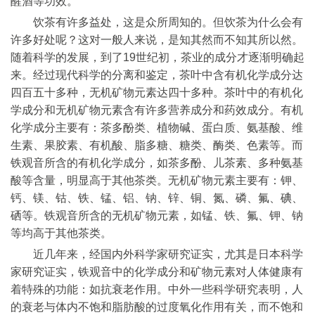
醒酒等功效。
饮茶有许多益处，这是众所周知的。但饮茶为什么会有
许多好处呢？这对一般人来说，是知其然而不知其所以然。
随着科学的发展，到了19世纪初，茶业的成分才逐渐明确起
来。经过现代科学的分离和鉴定，茶叶中含有机化学成分达
四百五十多种，无机矿物元素达四十多种。茶叶中的有机化
学成分和无机矿物元素含有许多营养成分和药效成分。有机
化学成分主要有：茶多酚类、植物碱、蛋白质、氨基酸、维
生素、果胶素、有机酸、脂多糖、糖类、酶类、色素等。而
铁观音所含的有机化学成分，如茶多酚、儿茶素、多种氨基
酸等含量，明显高于其他茶类。无机矿物元素主要有：钾、
钙、镁、钴、铁、锰、铝、钠、锌、铜、氮、磷、氟、碘、
硒等。铁观音所含的无机矿物元素，如锰、铁、氟、钾、钠
等均高于其他茶类。
近几年来，经国内外科学家研究证实，尤其是日本科学
家研究证实，铁观音中的化学成分和矿物元素对人体健康有
着特殊的功能：如抗衰老作用。中外一些科学研究表明，人
的衰老与体内不饱和脂肪酸的过度氧化作用有关，而不饱和