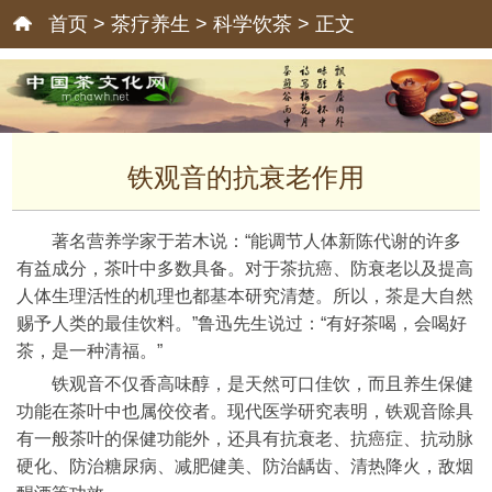
首页
>
茶疗养生
>
科学饮茶
> 正文
铁观音的抗衰老作用
著名营养学家于若木说：“能调节人体新陈代谢的许多
有益成分，茶叶中多数具备。对于茶抗癌、防衰老以及提高
人体生理活性的机理也都基本研究清楚。所以，茶是大自然
赐予人类的最佳饮料。”鲁迅先生说过：“有好茶喝，会喝好
茶，是一种清福。”
铁观音不仅香高味醇，是天然可口佳饮，而且养生保健
功能在茶叶中也属佼佼者。现代医学研究表明，铁观音除具
有一般茶叶的保健功能外，还具有抗衰老、抗癌症、抗动脉
硬化、防治糖尿病、减肥健美、防治龋齿、清热降火，敌烟