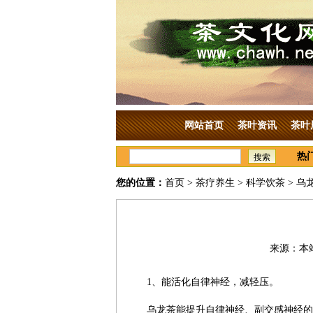
网站首页
茶叶资讯
茶叶
热
搜索
您的位置：
首页
>
茶疗养生
>
科学饮茶
> 乌
来源：本站
1、能活化自律神经，减轻压。
乌龙茶能提升自律神经、副交感神经的