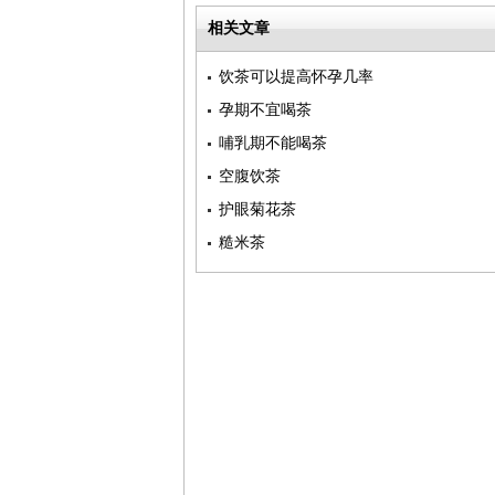
相关文章
饮茶可以提高怀孕几率
孕期不宜喝茶
哺乳期不能喝茶
空腹饮茶
护眼菊花茶
糙米茶