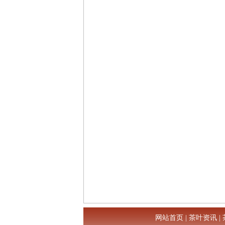
网站首页
|
茶叶资讯
|