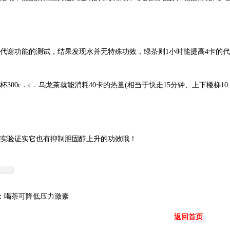
代谢功能的测试，结果发现水并无特殊功效，绿茶则1小时能提高4卡的代
300c．c．乌龙茶就能消耗40卡的热量(相当于快走15分钟、上下楼梯10
实验证实它也有抑制胆固醇上升的功效哦！
：
喝茶可降低压力激素
返回首页