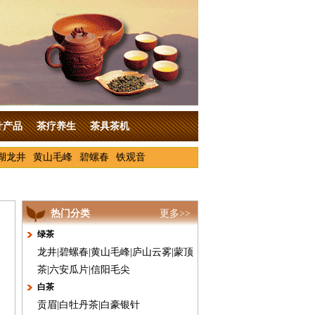
叶产品
茶疗养生
茶具茶机
湖龙井
黄山毛峰
碧螺春
铁观音
热门分类
更多>>
绿茶
龙井
|
碧螺春
|
黄山毛峰
|
庐山云雾
|
蒙顶
茶
|
六安瓜片
|
信阳毛尖
白茶
贡眉
|
白牡丹茶
|
白豪银针