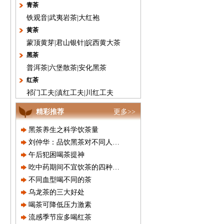
青茶
铁观音
|
武夷岩茶
|
大红袍
黄茶
蒙顶黄芽
|
君山银针
|
皖西黄大茶
黑茶
普洱茶
|
六堡散茶
|
安化黑茶
红茶
祁门工夫
|
滇红工夫
|
川红工夫
精彩推荐
更多>>
黑茶养生之科学饮茶量
刘仲华：品饮黑茶对不同人群有益
午后犯困喝茶提神
吃中药期间不宜饮茶的四种情况
不同血型喝不同的茶
乌龙茶的三大好处
喝茶可降低压力激素
流感季节应多喝红茶