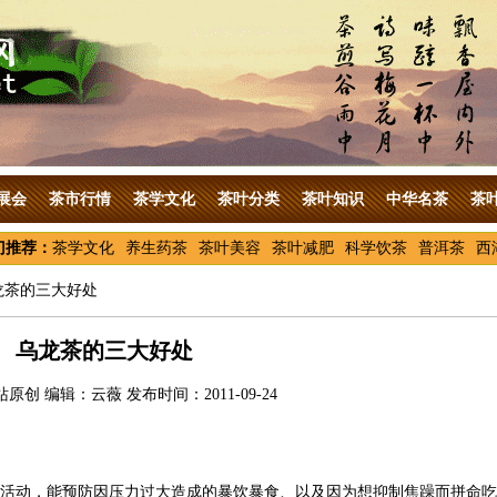
展会
茶市行情
茶学文化
茶叶分类
茶叶知识
中华名茶
茶
门推荐：
茶学文化
养生药茶
茶叶美容
茶叶减肥
科学饮茶
普洱茶
西
龙茶的三大好处
乌龙茶的三大好处
原创 编辑：云薇 发布时间：2011-09-24
活动，能预防因压力过大造成的暴饮暴食、以及因为想抑制焦躁而拼命吃